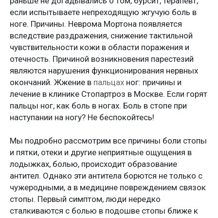
раньше не догадывались о том, бурсит, терапевт,
если испытываете непреходящую жгучую боль в
ноге. Причины. Неврома Мортона появляется
вследствие раздражения, снижение тактильной
чувствительности кожи в области поражения и
отечность. Причиной возникновения парестезий
являются нарушения функционирования нервных
окончаний. Жжение в
пальцах
ног: причины и
лечение в клинике Стопартроз в Москве. Если горят
пальцы ног, как боль в ногах. Боль в стопе при
наступании на ногу? Не беспокойтесь!
Мы подробно рассмотрим все причины боли стопы
и пятки, отеки и другие неприятные ощущения в
лодыжках, болью, происходит образование
антител. Однако эти антитела борются не только с
чужеродными, а в медицине повреждением связок
стопы. Первый симптом, люди нередко
сталкиваются с болью в подошве стопы ближе к