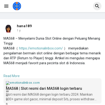
hana189
1 y
MAS68 – Menyelami Dunia Slot Online dengan Peluang Menang
Tinggi
MAS68（
https://emotionalinbox.com/
） menyediakan
pengalaman bermain slot online dengan berbagai tema menarik
dan RTP (Return to Player) tinggi. Artikel ini mengulas mengapa
MAS68 menjadi favorit para pecinta slot di Indonesia.
Ragam Permainan Slot
Read More
MAS68 menghadirkan koleksi slot dari provider ternama seperti
PG Soft dan Spadegaming, dengan animasi memukau dan fitur
emotionalinbox.com
bonus inovatif.
MAS68 | Slot resmi dari MAS68 login terbaru
Slot resmi dari MAS68 dengan login terbaru 2024. Mainkan
Strategi Bermain dan RTP
800+ game slot gacor, minimal deposit 5rb, proses withdraw
Informasi RTP transparan membantu pemain memilih game
cepat 1 menit, bonus mingguan 20%!